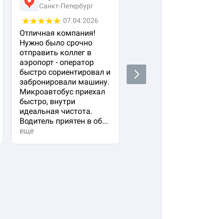
Санкт-Петербург
Москва
07.04.2026
25.03.2026
Отличная компания!
Заказывала трансфер
Нужно было срочно
для семьи (двое
отправить коллег в
взрослых и ребенок) 
аэропорт - оператор
жд вокзала в 4 утра.
быстро сориентировал и
Очень переживала ,чт
Next
забронировали машину.
водитель опоздает ил
Микроавтобус приехал
мы не найдем друг
быстро, внутри
друга. Но все прошло 
идеальная чистота.
высшем уровне!
Водитель приятен в об...
еще
еще