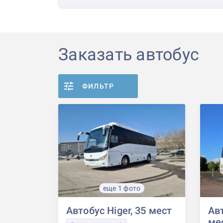
Заказать автобус
ФИЛЬТР
еще 1 фото
Автобус Higer, 35 мест
Авт
ме