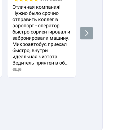
Отличная компания!
Заказывала трансфер
Нужно было срочно
для семьи (двое
отправить коллег в
взрослых и ребенок) 
аэропорт - оператор
жд вокзала в 4 утра.
быстро сориентировал и
Очень переживала ,чт
Next
забронировали машину.
водитель опоздает ил
Микроавтобус приехал
мы не найдем друг
быстро, внутри
друга. Но все прошло 
идеальная чистота.
высшем уровне!
Водитель приятен в об...
еще
еще