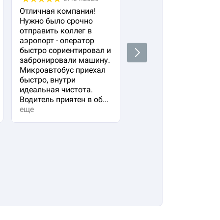
Отличная компания!
Заказывала трансфер
Нужно было срочно
для семьи (двое
отправить коллег в
взрослых и ребенок) 
аэропорт - оператор
жд вокзала в 4 утра.
быстро сориентировал и
Очень переживала ,чт
Next
забронировали машину.
водитель опоздает ил
Микроавтобус приехал
мы не найдем друг
быстро, внутри
друга. Но все прошло 
идеальная чистота.
высшем уровне!
Водитель приятен в об...
еще
еще