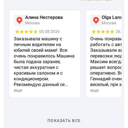
Алина Нестерова
Olga Lanska
Москва
Москва
05.08.2026
26.07
Заказывала машину с
Очень понравило
личным водителем на
работать с авто 
юбилей своей маме! Все
Заказывали авто
очень понравилось Машина
перевозки людей
была подана заранее,
Максим всегда на
чистая аккуратная с
решает вопросы
красивым салоном и с
оперативно. Вод
кондиционером.
Геннадий очень 
Рекомендую данный се...
веселый, при эт...
еще
еще
ПОКАЗАТЬ ВСЕ