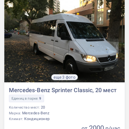
еще 3 фото
Mercedes-Benz Sprinter Classic, 20 мест
Единиц в парке:
9
20
Количество мест:
Mercedes-Benz
Марка:
Кондиционер
Климат:
2000
от
р
/час