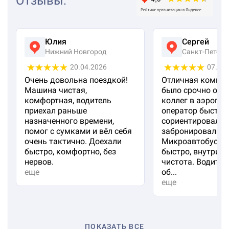
Отзывы
:
Юлия
Сергей
Нижний Новгород
Санкт-Петерб
20.04.2026
07.04
Очень довольна поездкой!
Отличная компан
Машина чистая,
было срочно отп
комфортная, водитель
коллег в аэропорт
приехал раньше
оператор быстро
назначенного времени,
сориентировал и
помог с сумками и вёл себя
забронировали м
очень тактично. Доехали
Микроавтобус пр
быстро, комфортно, без
быстро, внутри 
нервов.
чистота. Водител
еще
об...
еще
ПОКАЗАТЬ ВСЕ