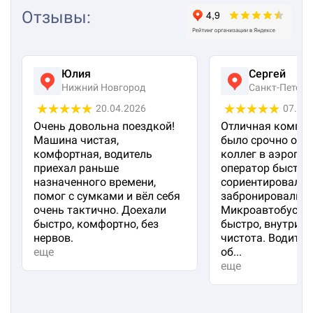
Отзывы
:
Юлия
Сергей
Нижний Новгород
Санкт-Петерб
20.04.2026
07.04
Очень довольна поездкой!
Отличная компан
Машина чистая,
было срочно отп
комфортная, водитель
коллег в аэропорт
приехал раньше
оператор быстро
назначенного времени,
сориентировал и
помог с сумками и вёл себя
забронировали м
очень тактично. Доехали
Микроавтобус пр
быстро, комфортно, без
быстро, внутри 
нервов.
чистота. Водител
еще
об...
еще