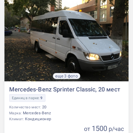
еще 3 фото
Mercedes-Benz Sprinter Classic, 20 мест
Единиц в парке:
9
20
Количество мест:
Mercedes-Benz
Марка:
Кондиционер
Климат:
1500
от
р
/час