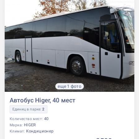
еще 1 фото
Автобус Higer, 40 мест
Единиц в парке:
2
40
Количество мест:
HIGER
Марка:
Кондиционер
Климат: