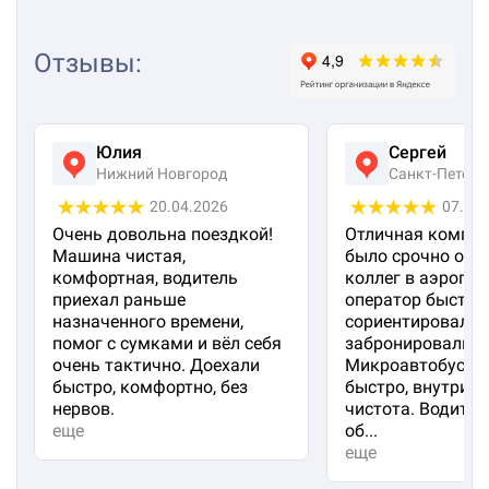
Отзывы
:
Юлия
Сергей
Нижний Новгород
Санкт-Петерб
20.04.2026
07.04
Очень довольна поездкой!
Отличная компан
Машина чистая,
было срочно отп
комфортная, водитель
коллег в аэропорт
приехал раньше
оператор быстро
назначенного времени,
сориентировал и
помог с сумками и вёл себя
забронировали м
очень тактично. Доехали
Микроавтобус пр
быстро, комфортно, без
быстро, внутри 
нервов.
чистота. Водител
еще
об...
еще