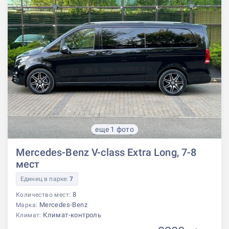
еще 1 фото
Mercedes-Benz V-class Extra Long, 7-8
мест
Единиц в парке:
7
8
Количество мест:
Mercedes-Benz
Марка:
Климат-контроль
Климат: