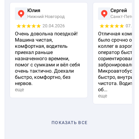
Юлия
Сергей
Нижний Новгород
Санкт-Петерб
20.04.2026
07.04
Очень довольна поездкой!
Отличная компан
Машина чистая,
было срочно отп
комфортная, водитель
коллег в аэропорт
приехал раньше
оператор быстро
назначенного времени,
сориентировал и
помог с сумками и вёл себя
забронировали м
очень тактично. Доехали
Микроавтобус пр
быстро, комфортно, без
быстро, внутри 
нервов.
чистота. Водител
еще
об...
еще
ПОКАЗАТЬ ВСЕ