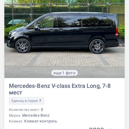
еще 1 фото
Mercedes-Benz V-class Extra Long, 7-8
мест
Единиц в парке:
7
8
Количество мест:
Mercedes-Benz
Марка:
Климат-контроль
Климат: