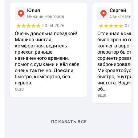
Юлия
Сергей
Нижний Новгород
Санкт-Петерб
20.04.2026
07.04
Очень довольна поездкой!
Отличная компан
Машина чистая,
было срочно отп
комфортная, водитель
коллег в аэропорт
приехал раньше
оператор быстро
назначенного времени,
сориентировал и
помог с сумками и вёл себя
забронировали м
очень тактично. Доехали
Микроавтобус пр
быстро, комфортно, без
быстро, внутри 
нервов.
чистота. Водител
еще
об...
еще
ПОКАЗАТЬ ВСЕ