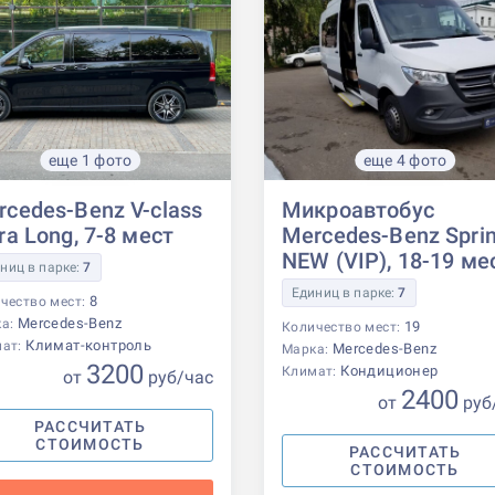
еще 1 фото
еще 4 фото
rcedes-Benz V-class
Микроавтобус
ra Long, 7-8 мест
Mercedes-Benz Sprin
NEW (VIP), 18-19 ме
ниц в парке:
7
Единиц в парке:
7
8
чество мест:
Mercedes-Benz
ка:
19
Количество мест:
Климат-контроль
мат:
Mercedes-Benz
Марка:
3200
Кондиционер
Климат:
от
р
уб
/час
2400
от
р
уб
РАССЧИТАТЬ
СТОИМОСТЬ
РАССЧИТАТЬ
СТОИМОСТЬ