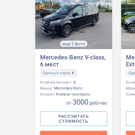
еще 2 фото
Mercedes-Benz V-class,
Me
6 мест
Ext
Единиц в парке:
8
Еди
6
Количество мест:
Коли
Mercedes-Benz
Марка:
Мар
Климат-контроль
Климат:
Кли
3000
от
р
уб
/час
РАССЧИТАТЬ
СТОИМОСТЬ