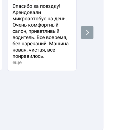
Спасибо за поездку!
Заказала авто с
Арендовали
водителем для своего
микроавтобус на день.
важного гостя. Остал
Очень комфортный
очень довольна!
салон, приветливый
Водитель водит очень
Next
водитель. Все вовремя,
плавно и аккуратно,
без нареканий. Машина
вежливый и
новая, чистая, все
располагающий к себе
понравилось.
Машина в прекрасно
еще
состоянии. Не к чему
придр...
еще